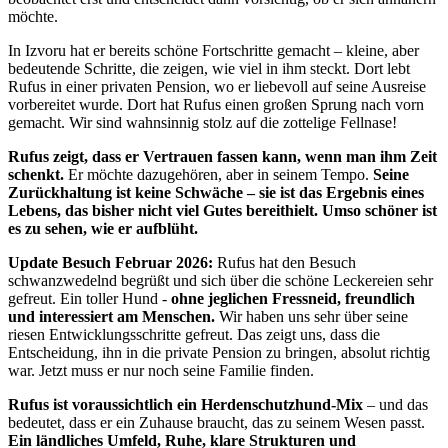
möchte.
In Izvoru hat er bereits schöne Fortschritte gemacht – kleine, aber
bedeutende Schritte, die zeigen, wie viel in ihm steckt. Dort lebt
Rufus in einer privaten Pension, wo er liebevoll auf seine Ausreise
vorbereitet wurde. Dort hat Rufus einen großen Sprung nach vorn
gemacht. Wir sind wahnsinnig stolz auf die zottelige Fellnase!
Rufus zeigt, dass er Vertrauen fassen kann, wenn man ihm Zeit
schenkt.
Er möchte dazugehören, aber in seinem Tempo.
Seine
Zurückhaltung ist keine Schwäche – sie ist das Ergebnis eines
Lebens, das bisher nicht viel Gutes bereithielt. Umso schöner ist
es zu sehen, wie er aufblüht.
Update Besuch Februar 2026:
Rufus hat den Besuch
schwanzwedelnd begrüßt und sich über die schöne Leckereien sehr
gefreut. Ein toller Hund -
ohne jeglichen Fressneid, freundlich
und interessiert am Menschen.
Wir haben uns sehr über seine
riesen Entwicklungsschritte gefreut. Das zeigt uns, dass die
Entscheidung, ihn in die private Pension zu bringen, absolut richtig
war. Jetzt muss er nur noch seine Familie finden.
Rufus ist voraussichtlich ein Herdenschutzhund-Mix
– und das
bedeutet, dass er ein Zuhause braucht, das zu seinem Wesen passt.
Ein ländliches
Umfeld, Ruhe, klare Strukturen und