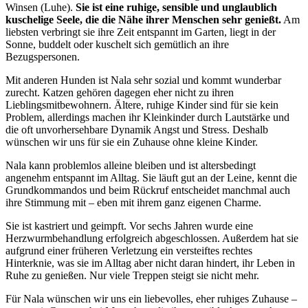
Winsen (Luhe).
Sie ist eine ruhige, sensible und unglaublich
kuschelige Seele, die die Nähe ihrer Menschen sehr genießt.
Am
liebsten verbringt sie ihre Zeit entspannt im Garten, liegt in der
Sonne, buddelt oder kuschelt sich gemütlich an ihre
Bezugspersonen.
Mit anderen Hunden ist Nala sehr sozial und kommt wunderbar
zurecht. Katzen gehören dagegen eher nicht zu ihren
Lieblingsmitbewohnern. Ältere, ruhige Kinder sind für sie kein
Problem, allerdings machen ihr Kleinkinder durch Lautstärke und
die oft unvorhersehbare Dynamik Angst und Stress. Deshalb
wünschen wir uns für sie ein Zuhause ohne kleine Kinder.
Nala kann problemlos alleine bleiben und ist altersbedingt
angenehm entspannt im Alltag. Sie läuft gut an der Leine, kennt die
Grundkommandos und beim Rückruf entscheidet manchmal auch
ihre Stimmung mit – eben mit ihrem ganz eigenen Charme.
Sie ist kastriert und geimpft. Vor sechs Jahren wurde eine
Herzwurmbehandlung erfolgreich abgeschlossen. Außerdem hat sie
aufgrund einer früheren Verletzung ein versteiftes rechtes
Hinterknie, was sie im Alltag aber nicht daran hindert, ihr Leben in
Ruhe zu genießen. Nur viele Treppen steigt sie nicht mehr.
Für Nala wünschen wir uns ein liebevolles, eher ruhiges Zuhause –