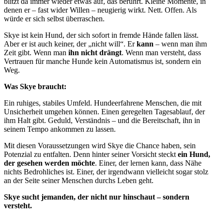
blitzt da immer wieder etwas auf, das berührt. Kleine Momente, in
denen er – fast wider Willen – neugierig wirkt. Nett. Offen. Als
würde er sich selbst überraschen.
Skye ist kein Hund, der sich sofort in fremde Hände fallen lässt.
Aber er ist auch keiner, der „nicht will“. Er
kann
– wenn man ihm
Zeit gibt. Wenn man
ihn nicht drängt
. Wenn man versteht, dass
Vertrauen für manche Hunde kein Automatismus ist, sondern ein
Weg.
Was Skye braucht:
Ein ruhiges, stabiles Umfeld. Hundeerfahrene Menschen, die mit
Unsicherheit umgehen können. Einen geregelten Tagesablauf, der
ihm Halt gibt. Geduld, Verständnis – und die Bereitschaft, ihn in
seinem Tempo ankommen zu lassen.
Mit diesen Voraussetzungen wird Skye die Chance haben, sein
Potenzial zu entfalten. Denn hinter seiner Vorsicht steckt
ein Hund,
der gesehen werden möchte
. Einer, der lernen kann, dass Nähe
nichts Bedrohliches ist. Einer, der irgendwann vielleicht sogar stolz
an der Seite seiner Menschen durchs Leben geht.
Skye sucht jemanden, der nicht nur hinschaut – sondern
versteht.