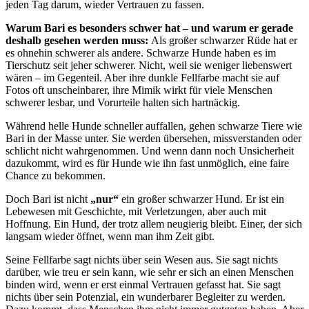
jeden Tag darum, wieder Vertrauen zu fassen.
Warum Bari es besonders schwer hat – und warum er gerade
deshalb gesehen werden muss:
Als großer schwarzer Rüde hat er
es ohnehin schwerer als andere. Schwarze Hunde haben es im
Tierschutz seit jeher schwerer. Nicht, weil sie weniger liebenswert
wären – im Gegenteil. Aber ihre dunkle Fellfarbe macht sie auf
Fotos oft unscheinbarer, ihre Mimik wirkt für viele Menschen
schwerer lesbar, und Vorurteile halten sich hartnäckig.
Während helle Hunde schneller auffallen, gehen schwarze Tiere wie
Bari in der Masse unter. Sie werden übersehen, missverstanden oder
schlicht nicht wahrgenommen. Und wenn dann noch Unsicherheit
dazukommt, wird es für Hunde wie ihn fast unmöglich, eine faire
Chance zu bekommen.
Doch Bari ist nicht
„nur“
ein großer schwarzer Hund. Er ist ein
Lebewesen mit Geschichte, mit Verletzungen, aber auch mit
Hoffnung. Ein Hund, der trotz allem neugierig bleibt. Einer, der sich
langsam wieder öffnet, wenn man ihm Zeit gibt.
Seine Fellfarbe sagt nichts über sein Wesen aus. Sie sagt nichts
darüber, wie treu er sein kann, wie sehr er sich an einen Menschen
binden wird, wenn er erst einmal Vertrauen gefasst hat. Sie sagt
nichts über sein Potenzial, ein wunderbarer Begleiter zu werden.