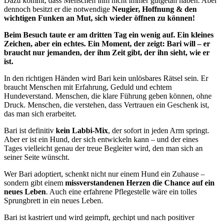
Dazu kommt, dass Menschen ihm nicht immer gutgetan haben. Aber
dennoch besitzt er die notwendige
Neugier, Hoffnung & den
wichtigen Funken an Mut, sich wieder öffnen zu können!
Beim Besuch taute er am dritten Tag ein wenig auf. Ein kleines
Zeichen, aber ein echtes. Ein Moment, der zeigt: Bari will – er
braucht nur jemanden, der ihm Zeit gibt, der ihn sieht, wie er
ist.
In den richtigen Händen wird Bari kein unlösbares Rätsel sein. Er
braucht Menschen mit Erfahrung, Geduld und echtem
Hundeverstand. Menschen, die klare Führung geben können, ohne
Druck. Menschen, die verstehen, dass Vertrauen ein Geschenk ist,
das man sich erarbeitet.
Bari ist definitiv
kein Labbi-Mix
, der sofort in jeden Arm springt.
Aber er ist ein Hund, der sich entwickeln kann – und der eines
Tages vielleicht genau der treue Begleiter wird, den man sich an
seiner Seite wünscht.
Wer Bari adoptiert, schenkt nicht nur einem Hund ein Zuhause –
sondern gibt einem
missverstandenen
Herzen die Chance auf ein
neues Leben
. Auch eine erfahrene Pflegestelle wäre ein tolles
Sprungbrett in ein neues Leben.
Bari ist kastriert und wird geimpft, gechipt und nach positiver