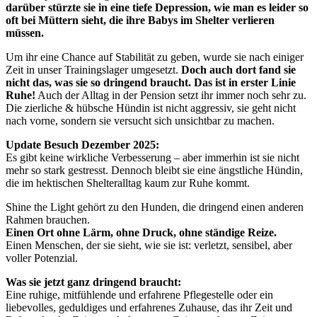
darüber stürzte sie in eine tiefe Depression, wie man es leider so
oft bei Müttern sieht, die ihre Babys im Shelter verlieren
müssen.
Um ihr eine Chance auf Stabilität zu geben, wurde sie nach einiger
Zeit in unser Trainingslager umgesetzt.
Doch auch dort fand sie
nicht das,
was sie so dringend braucht. Das ist in erster Linie
Ruhe!
Auch der Alltag in der Pension setzt ihr immer noch sehr zu.
Die zierliche & hübsche Hündin ist nicht aggressiv, sie geht nicht
nach vorne, sondern sie versucht sich unsichtbar zu machen.
Update Besuch Dezember 2025:
Es gibt keine wirkliche Verbesserung – aber immerhin ist sie nicht
mehr so stark gestresst. Dennoch bleibt sie eine ängstliche Hündin,
die im hektischen Shelteralltag kaum zur Ruhe kommt.
Shine the Light gehört zu den Hunden, die dringend einen anderen
Rahmen brauchen.
Einen Ort ohne Lärm, ohne Druck, ohne ständige Reize.
Einen Menschen, der sie sieht, wie sie ist: verletzt, sensibel, aber
voller Potenzial.
Was sie jetzt ganz dringend braucht:
Eine ruhige, mitfühlende und erfahrene Pflegestelle oder ein
liebevolles, geduldiges und erfahrenes Zuhause, das ihr Zeit und